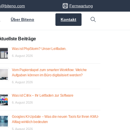
fo@biteno.com
Fernwartung
Kontakt
s
Über Biteno
Search
ktuellste Beiträge
Was ist PhpStorm? Unser Leitfaden.
6. August 2026
Vom Papierstapel zum smarten Workflow: Welche
Aufgaben können im Büro digitalisiert werden?
6. August 2026
Was ist Citrix – Ihr Leitfaden zur Software
6. August 2026
Googles KI-Update – Was die neuen Tools für Ihren KMU-
Alltag wirklich bedeuten
5. August 2026