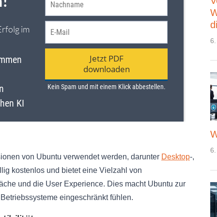
V
W
d
6.
W
6.
sionen von Ubuntu verwendet werden, darunter
Desktop
-,
llig kostenlos und bietet eine Vielzahl von
äche und die User Experience. Dies macht Ubuntu zur
e Betriebssysteme eingeschränkt fühlen.