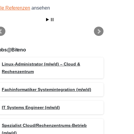
lle Referenzen
ansehen
obs@Biteno
Linux-Administrator (m/w/d) – Cloud &
Rechenzentrum
Fachinformatiker Systemintegration (m/w/d)
IT Systems Engineer (m/w/d)
Spezialist Cloud/Rechenzentrums-Betrieb
(m/w/d)