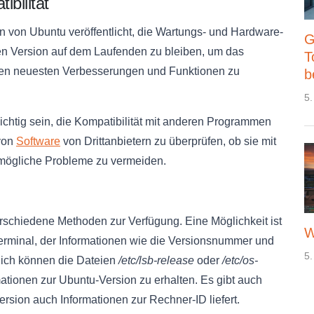
ibilität
n von Ubuntu veröffentlicht, die Wartungs- und Hardware-
G
sten Version auf dem Laufenden zu bleiben, um das
T
den neuesten Verbesserungen und Funktionen zu
b
5.
htig sein, die Kompatibilität mit anderen Programmen
 von
Software
von Drittanbietern zu überprüfen, ob sie mit
 mögliche Probleme zu vermeiden.
rschiedene Methoden zur Verfügung. Eine Möglichkeit ist
W
erminal, der Informationen wie die Versionsnummer und
5.
lich können die Dateien
/etc/lsb-release
oder
/etc/os-
mationen zur Ubuntu-Version zu erhalten. Es gibt auch
rsion auch Informationen zur Rechner-ID liefert.