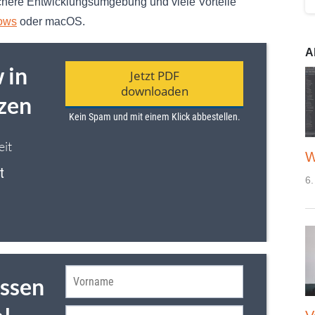
chere Entwicklungsumgebung und viele Vorteile
ows
oder macOS.
A
W
6.