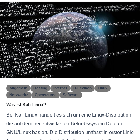
0
Allgemein
Hosting
Internet
IT-Lexikon
Linux
Netzwerke
Opensource
Software
Was ist Kali Linux?
Bei Kali Linux handelt es sich um eine Linux-Distribution,
die auf dem frei entwickelten Betriebssystem Debian
GNU/Linux basiert. Die Distribution umfasst in erster Linie