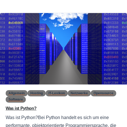
0
Allgemein
Hosting
IT-Lexikon
Netzwerke
Opensource
Software
Was ist Python?
Was ist Python?Bei Python handelt es sich um eine
performante, objektorientierte Programmiersprache, die