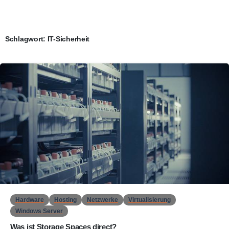
Schlagwort:
IT-Sicherheit
0
Hardware
Hosting
Netzwerke
Virtualisierung
Windows Server
Was ist Storage Spaces direct?