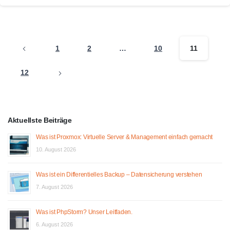
1
2
…
10
11
12
Aktuellste Beiträge
Was ist Proxmox: Virtuelle Server & Management einfach gemacht
10. August 2026
Was ist ein Differentielles Backup – Datensicherung verstehen
7. August 2026
Was ist PhpStorm? Unser Leitfaden.
6. August 2026