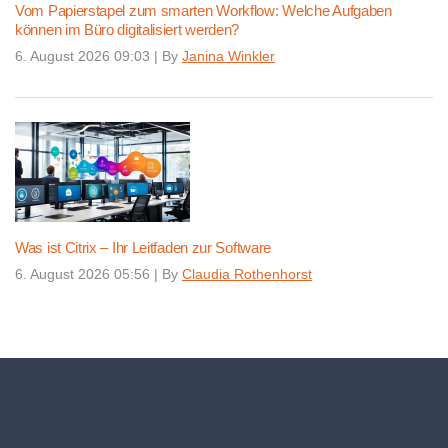
Vom Papierstapel zum smarten Workflow: Welche Aufgaben
können im Büro digitalisiert werden?
6. August 2026 09:03
|
By
Janina Winkler
Was ist Citrix – Ihr Leitfaden zur Software
6. August 2026 05:56
|
By
Claudia Rothenhorst