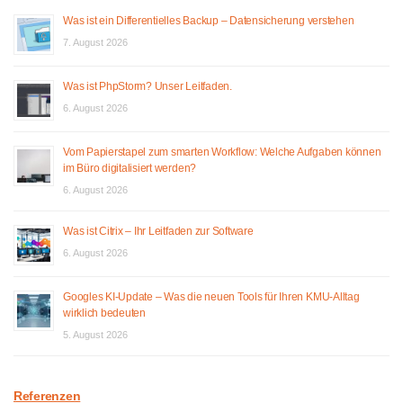
Was ist ein Differentielles Backup – Datensicherung verstehen
7. August 2026
Was ist PhpStorm? Unser Leitfaden.
6. August 2026
Vom Papierstapel zum smarten Workflow: Welche Aufgaben können
im Büro digitalisiert werden?
6. August 2026
Was ist Citrix – Ihr Leitfaden zur Software
6. August 2026
Googles KI-Update – Was die neuen Tools für Ihren KMU-Alltag
wirklich bedeuten
5. August 2026
Referenzen