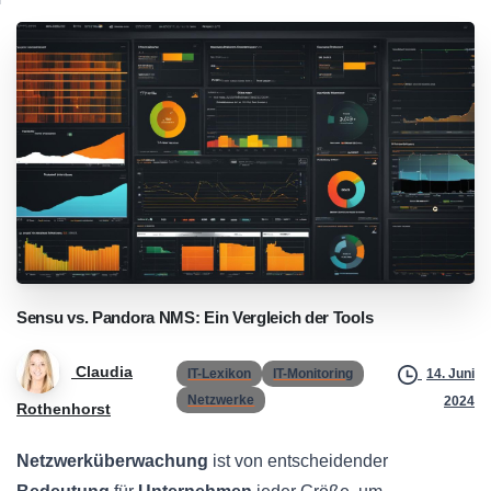
Sensu
vs.
Pandora
NMS:
Ein
Vergleich
der
Tools
Claudia
IT-Lexikon
IT-Monitoring
14. Juni
Netzwerke
2024
Rothenhorst
Netzwerküberwachung
ist von entscheidender