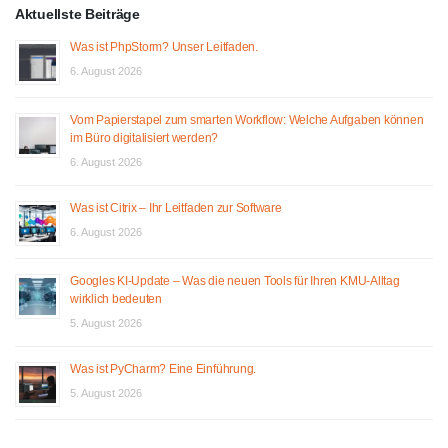
Aktuellste Beiträge
Was ist PhpStorm? Unser Leitfaden.
6. August 2026
Vom Papierstapel zum smarten Workflow: Welche Aufgaben können
im Büro digitalisiert werden?
6. August 2026
Was ist Citrix – Ihr Leitfaden zur Software
6. August 2026
Googles KI-Update – Was die neuen Tools für Ihren KMU-Alltag
wirklich bedeuten
5. August 2026
Was ist PyCharm? Eine Einführung.
5. August 2026