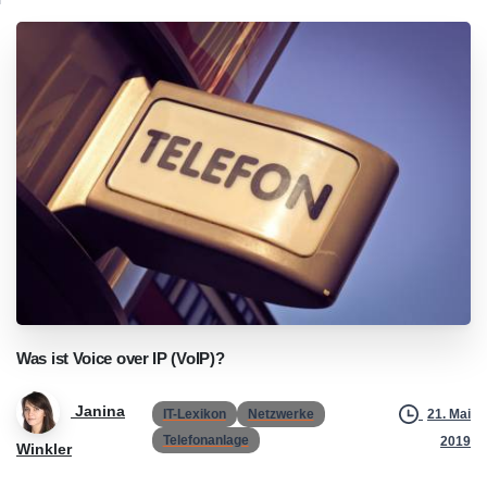
Was
ist
Voice
over
IP
(VoIP)?
Janina
IT-Lexikon
Netzwerke
21. Mai
Telefonanlage
2019
Winkler