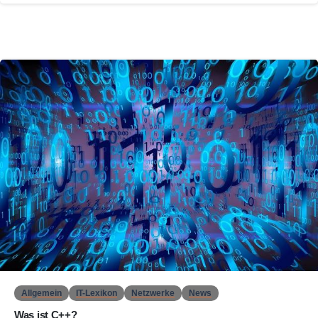
0
Allgemein
IT-Lexikon
Netzwerke
News
Was ist C++?