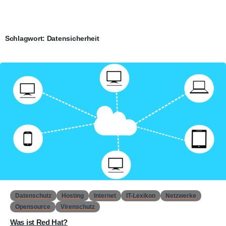
Schlagwort:
Datensicherheit
0
Datenschutz
Hosting
Internet
IT-Lexikon
Netzwerke
Opensource
Virenschutz
Was ist Red Hat?