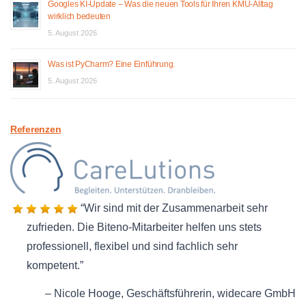
Googles KI-Update – Was die neuen Tools für Ihren KMU-Alltag
wirklich bedeuten
5. August 2026
Was ist PyCharm? Eine Einführung.
5. August 2026
Referenzen
Wir sind mit der Zusammenarbeit sehr
zufrieden. Die Biteno-Mitarbeiter helfen uns stets
professionell, flexibel und sind fachlich sehr
kompetent.
Nicole Hooge
Geschäftsführerin
widecare GmbH