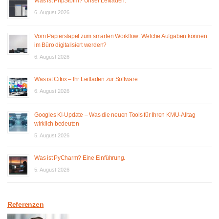
Was ist PhpStorm? Unser Leitfaden.
6. August 2026
Vom Papierstapel zum smarten Workflow: Welche Aufgaben können
im Büro digitalisiert werden?
6. August 2026
Was ist Citrix – Ihr Leitfaden zur Software
6. August 2026
Googles KI-Update – Was die neuen Tools für Ihren KMU-Alltag
wirklich bedeuten
5. August 2026
Was ist PyCharm? Eine Einführung.
5. August 2026
Referenzen