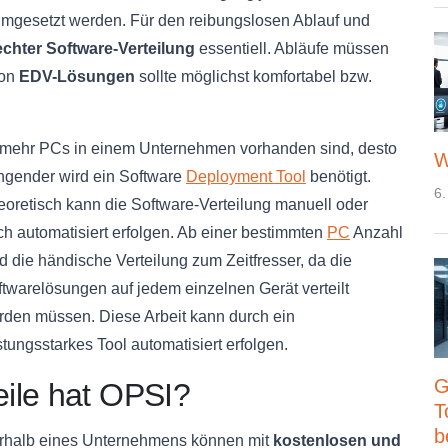
mgesetzt werden. Für den reibungslosen Ablauf und
chter Software-Verteilung
essentiell. Abläufe müssen
von
EDV-Lösungen
sollte möglichst komfortabel bzw.
 mehr PCs in einem Unternehmen vorhanden sind, desto
W
ingender wird ein Software
Deployment Tool
benötigt.
6.
eoretisch kann die Software-Verteilung manuell oder
h automatisiert erfolgen. Ab einer bestimmten
PC
Anzahl
d die händische Verteilung zum Zeitfresser, da die
twarelösungen auf jedem einzelnen Gerät verteilt
rden müssen. Diese Arbeit kann durch ein
stungsstarkes Tool automatisiert erfolgen.
G
ile hat OPSI?
T
b
nerhalb eines Unternehmens können mit
kostenlosen und