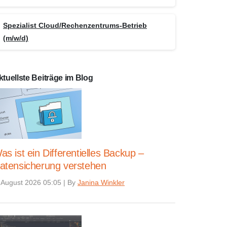
Spezialist Cloud/Rechenzentrums-Betrieb
(m/w/d)
ktuellste Beiträge im Blog
as ist ein Differentielles Backup –
atensicherung verstehen
 August 2026 05:05
|
By
Janina Winkler