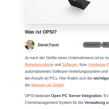
Was
ist
OPSI?
Daniel Faust
Hardware
IT-
Je nach der Größe eines Unternehmens ist es no
Betriebssysteme
und
Software-
bzw.
Hardware-P
automatisiertes Software-Verteilungssystem und 
der Anzahl an PCs. Hier finden sich die
wichtigs
der
Mainzer uib GmbH
.
OPSI bedeutet
Open PC Server Integration
. Es
Clientmanagement-System für die
Verwaltung u