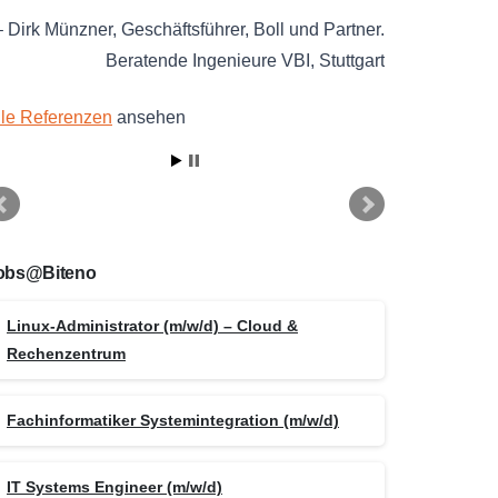
Dirk Münzner
Geschäftsführer
Boll und Partner.
Beratende Ingenieure VBI
Stuttgart
lle Referenzen
ansehen
obs@Biteno
Linux-Administrator (m/w/d) – Cloud &
Rechenzentrum
Fachinformatiker Systemintegration (m/w/d)
IT Systems Engineer (m/w/d)