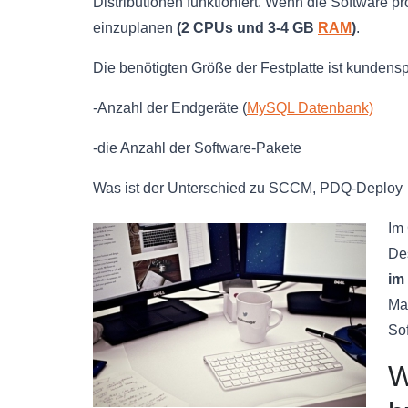
Distributionen funktioniert. Wenn die Software pr
einzuplanen
(2 CPUs und 3-4 GB
RAM
)
.
Die benötigten Größe der Festplatte ist kundens
-Anzahl der Endgeräte (
MySQL Datenbank)
-die Anzahl der Software-Pakete
Was ist der Unterschied zu SCCM, PDQ-Deploy
Im
De
im
Man
So
W