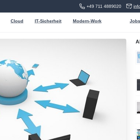
+49 711 4889020
in
Cloud
IT-Sicherheit
Modern-Work
Job
A