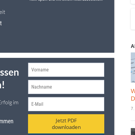
A
W
D
7.