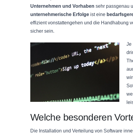
Unternehmen und Vorhaben
sehr passgenau u
unternehmerische Erfolge
ist eine
bedarfsgere
effizient vonstattengehen und die Handhabung 
sicher sein.
Je
dr
Th
auc
wir
Sof
we
lei
Welche besonderen Vorte
Die Installation und Verteilung von Software in