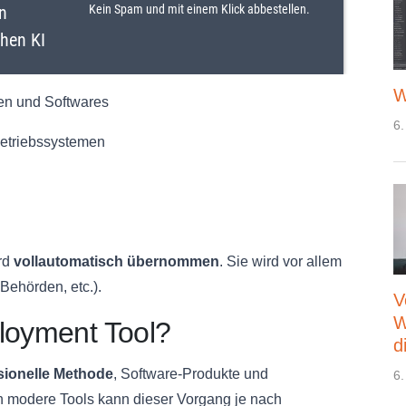
W
men und Softwares
6.
Betriebssystemen
ird
vollautomatisch übernommen
. Sie wird vor allem
Behörden, etc.).
V
W
ployment Tool?
d
sionelle Methode
, Software-Produkte und
6.
ch modere Tools kann dieser Vorgang je nach