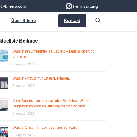
fo@biteno.com
Fernwartung
Kontakt
s
Über Biteno
Search
ktuellste Beiträge
Was ist ein Differentielles Backup – Datensicherung
verstehen
7. August 2026
Was ist PhpStorm? Unser Leitfaden.
6. August 2026
Vom Papierstapel zum smarten Workflow: Welche
Aufgaben können im Büro digitalisiert werden?
6. August 2026
Was ist Citrix – Ihr Leitfaden zur Software
6. August 2026