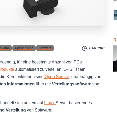
R
Lexikon
Opensource
Software
9. Mai 2020
twendig, für eine bestimmte Anzahl von PCs
rodukte
automatisiert zu verteilen. OPSI ist ein
die Kernfunktionen sind
Open Source
, unabhängig von
ten Informationen
über die
Verteilungssoftware
von
 handelt sich um ein auf
Linux-
Server basierendes
nd Verteilung
von Software.