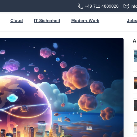
+49 711 4889020
in
Cloud
IT-Sicherheit
Modern-Work
Job
A