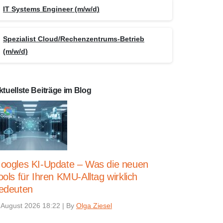
IT Systems Engineer (m/w/d)
Spezialist Cloud/Rechenzentrums-Betrieb
(m/w/d)
ktuellste Beiträge im Blog
oogles KI-Update – Was die neuen
ools für Ihren KMU-Alltag wirklich
edeuten
 August 2026 18:22
|
By
Olga Ziesel