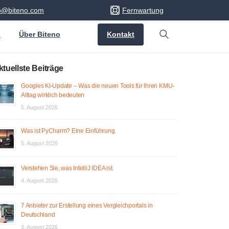
fo@biteno.com
Fernwartung
Kontakt
s
Über Biteno
Search
ktuellste Beiträge
Googles KI-Update – Was die neuen Tools für Ihren KMU-
Alltag wirklich bedeuten
5. August 2026
Was ist PyCharm? Eine Einführung.
5. August 2026
Verstehen Sie, was IntelliJ IDEA ist.
4. August 2026
7 Anbieter zur Erstellung eines Vergleichportals in
Deutschland
3. August 2026