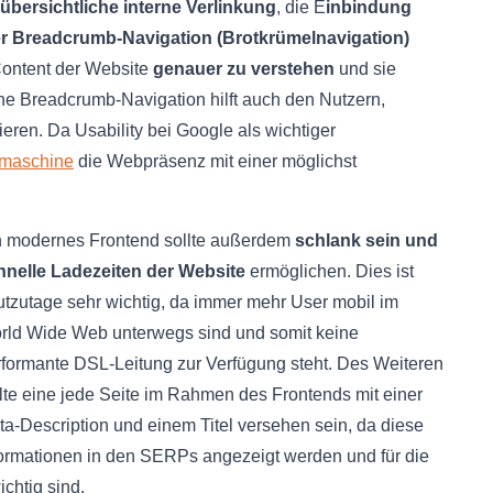
übersichtliche interne Verlinkung
, die E
inbindung
er Breadcrumb-Navigation (Brotkrümelnavigation)
ontent der Website
genauer zu verstehen
und sie
ne Breadcrumb-Navigation hilft auch den Nutzern,
ieren. Da Usability bei Google als wichtiger
maschine
die Webpräsenz mit einer möglichst
n modernes Frontend sollte außerdem
schlank sein und
hnelle Ladezeiten der Website
ermöglichen. Dies ist
utzutage sehr wichtig, da immer mehr User mobil im
rld Wide Web unterwegs sind und somit keine
rformante DSL-Leitung zur Verfügung steht. Des Weiteren
lte eine jede Seite im Rahmen des Frontends mit einer
a-Description und einem Titel versehen sein, da diese
formationen in den SERPs angezeigt werden und für die
htig sind.