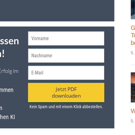
G
T
b
5.
W
5.