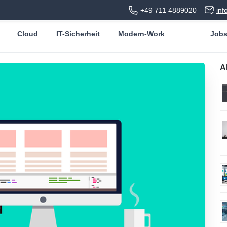
+49 711 4889020
in
Cloud
IT-Sicherheit
Modern-Work
Job
A