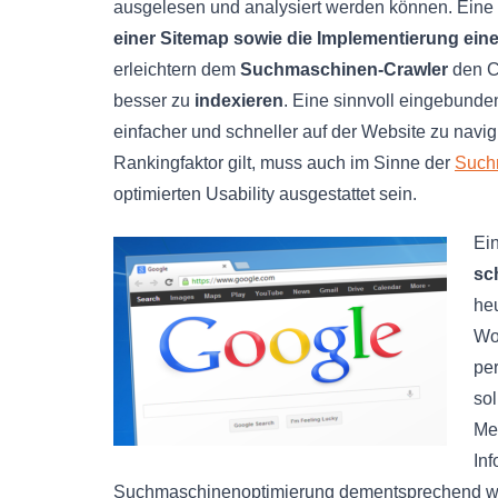
ausgelesen und analysiert werden können. Eine
einer Sitemap sowie die Implementierung ein
erleichtern dem
Suchmaschinen-Crawler
den C
besser zu
indexieren
. Eine sinnvoll eingebunde
einfacher und schneller auf der Website zu navig
Rankingfaktor gilt, muss auch im Sinne der
Such
optimierten Usability ausgestattet sein.
Ei
sc
he
Wo
pe
sol
Met
In
Suchmaschinenoptimierung dementsprechend wic