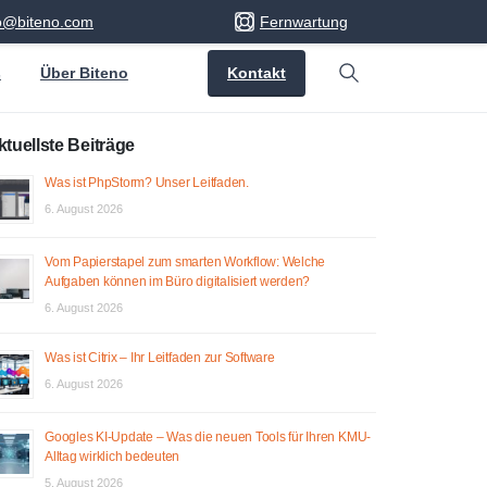
fo@biteno.com
Fernwartung
Kontakt
s
Über Biteno
Search
ktuellste Beiträge
Was ist PhpStorm? Unser Leitfaden.
6. August 2026
Vom Papierstapel zum smarten Workflow: Welche
Aufgaben können im Büro digitalisiert werden?
6. August 2026
Was ist Citrix – Ihr Leitfaden zur Software
6. August 2026
Googles KI-Update – Was die neuen Tools für Ihren KMU-
Alltag wirklich bedeuten
5. August 2026