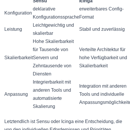
Sensu
Icinga
deklarative
erweiterbares Config-
Konfiguration
Konfigurationssprache
Format
Leichtgewichtig und
Leistung
Stabil und zuverlässig
skalierbar
Hohe Skalierbarkeit
für Tausende von
Verteilte Architektur für
Skalierbarkeit
Servern und
hohe Verfügbarkeit und
Zehntausende von
Skalierbarkeit
Diensten
Integrierbarkeit mit
Integration mit anderen
anderen Tools und
Anpassung
Tools und individuelle
automatisierte
Anpassungsmöglichkeit
Skalierung
Letztendlich ist Sensu oder Icinga eine Entscheidung, die
von den individuellen Erfordernissen und Prioritäten