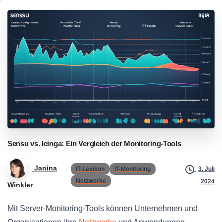
Sensu
vs.
Icinga:
Ein
Vergleich
der
Monitoring-Tools
Janina
IT-Lexikon
IT-Monitoring
3. Juli
Netzwerke
2024
Winkler
Mit Server-Monitoring-Tools können Unternehmen und