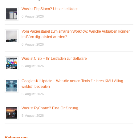
Was ist PhpStorm? Unser Leitfaden.
6. August 2026
Vom Papierstapel zum smarten Workflow: Welche Aufgaben können
im Büro digitalisiert werden?
6. August 2026
Was ist Citrix – Ihr Leitfaden zur Software
6. August 2026
Googles KI-Update – Was die neuen Tools für Ihren KMU-Alltag
wirklich bedeuten
5. August 2026
Was ist PyCharm? Eine Einführung.
5. August 2026
Referenzen