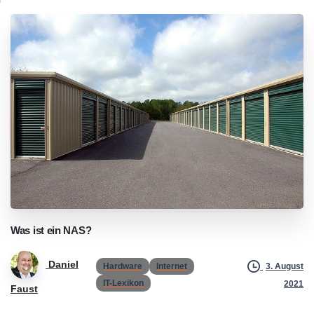
Was
ist
ein
NAS?
Daniel
Hardware
Internet
3. August
IT-Lexikon
2021
Faust