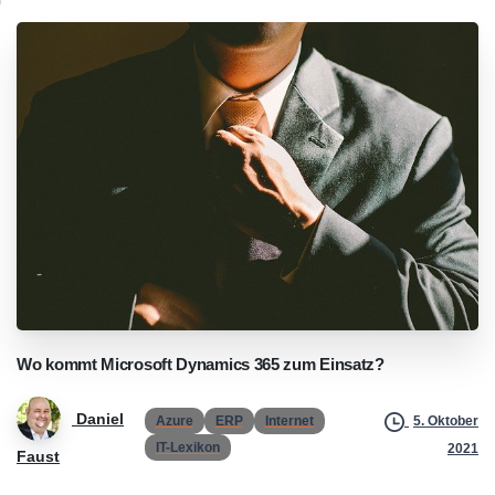
Wo
kommt
Microsoft
Dynamics
365
zum
Einsatz?
Daniel
Azure
ERP
Internet
5. Oktober
IT-Lexikon
2021
Faust