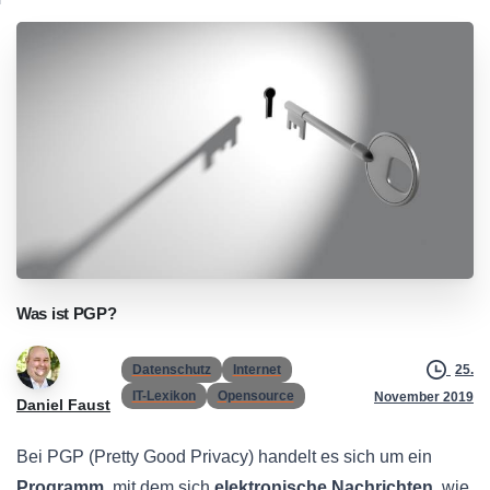
Was
ist
PGP?
Datenschutz
Internet
25.
IT-Lexikon
Opensource
November 2019
Daniel Faust
Bei PGP (Pretty Good Privacy) handelt es sich um ein
Programm
, mit dem sich
elektronische Nachrichten
, wie