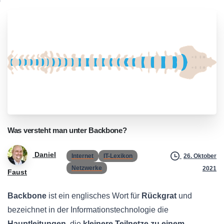
Was
versteht
man
unter
Backbone?
Daniel
Internet
IT-Lexikon
26. Oktober
Netzwerke
2021
Faust
Backbone
ist ein englisches Wort für
Rückgrat
und
bezeichnet in der Informationstechnologie die
Hauptleitungen
, die
kleinere Teilnetze zu einem