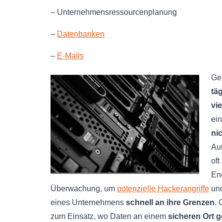
– Unternehmensressourcenplanung
–
Datenbanken
–
E-Mails
Ge
tä
vi
ein
ni
Au
oft
En
Überwachung, um
potenzielle Hackerangriffe
und
eines Unternehmens
schnell an ihre Grenzen
.
zum Einsatz, wo Daten an einem
sicheren Ort g