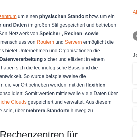
l
A
zentrum
um einen
physischen Standort
bzw. um ein
 und Daten
im großen Stil gespeichert und betrieben
roßen Netzwerk von
Speicher-, Rechen- sowie
menschluss von
Routern
und
Servern
ermöglicht die
s bietet Unternehmen und Organisationen die
J
Datenverarbeitung
sicher und effizient in einem
 haben sich die technologische Basis und die
ntwickelt. So wurde beispielsweise die
r
, die vor Ort betrieben werden, mit den
flexiblen
onsolidiert. Somit werden mittlerweile viele Daten über
tliche Clouds
gespeichert und verwaltet. Aus diesem
e sein, über
mehrere Standorte
hinweg zu
Rechenzentren für