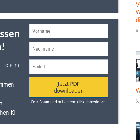
V
W
d
6.
W
6.