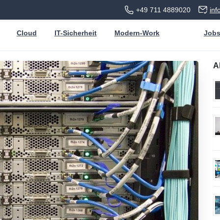
+49 711 4889020
in
Cloud
IT-Sicherheit
Modern-Work
Job
A