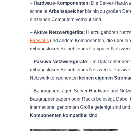
–
Hardware-Komponenten:
Die Server-Hardwar
schnelle
Arbeitsspeicher
bis hin zu großen Date
einzelnen Computern verbaut sind.
–
Aktive Netzwerkgeräte:
Hierzu gehören Netzw
Firewalls
und andere Komponenten, die über ein
reibungslosen Betrieb eines Computer-Netzwerk
–
Passive Netzwerkgeräte:
Ein Datacenter benö
reibungslosen Betrieb eines Netzwerks. Passiv
Netzwerkkomponenten
keinen eigenen Stroma
– Baugruppenträger: Server-Hardware und Net
Baugruppenträgern oder Racks befestigt. Dabei 
international genormten Größe gefertigt sind un
Komponenten kompatibel
sind.