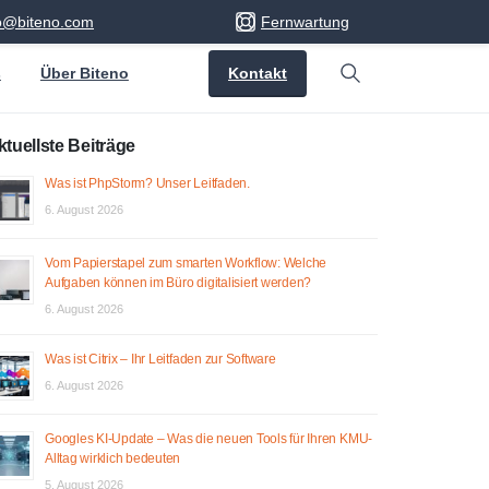
fo@biteno.com
Fernwartung
Kontakt
s
Über Biteno
Search
ktuellste Beiträge
Was ist PhpStorm? Unser Leitfaden.
6. August 2026
Vom Papierstapel zum smarten Workflow: Welche
Aufgaben können im Büro digitalisiert werden?
6. August 2026
Was ist Citrix – Ihr Leitfaden zur Software
6. August 2026
Googles KI-Update – Was die neuen Tools für Ihren KMU-
Alltag wirklich bedeuten
5. August 2026