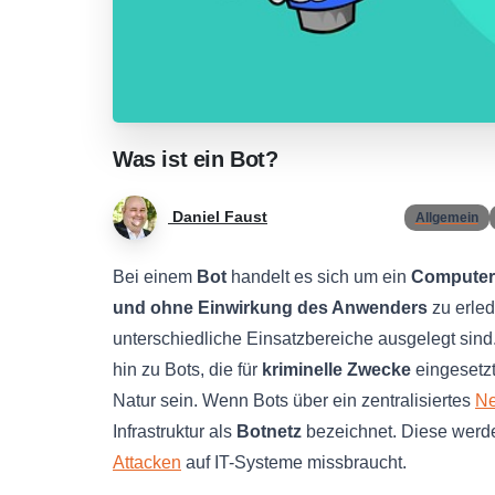
Was
ist
ein
Bot?
Daniel Faust
Allgemein
Bei einem
Bot
handelt es sich um ein
Computer
und ohne Einwirkung des Anwenders
zu erled
unterschiedliche Einsatzbereiche ausgelegt sind
hin zu Bots, die für
kriminelle Zwecke
eingesetzt
Natur sein. Wenn Bots über ein zentralisiertes
Ne
Infrastruktur als
Botnetz
bezeichnet. Diese werde
Attacken
auf IT-Systeme missbraucht.