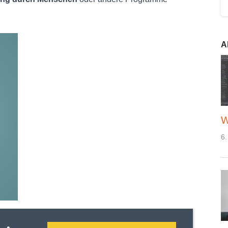
A
W
6.