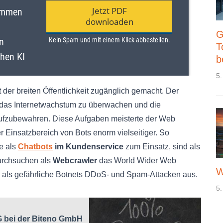
G
T
b
5.
 der breiten Öffentlichkeit zugänglich gemacht. Der
 das Internetwachstum zu überwachen und die
aufzubewahren. Diese Aufgaben meisterte der Web
r Einsatzbereich von Bots enorm vielseitiger. So
e als
Chatbots
im Kundenservice
zum Einsatz, sind als
durchsuchen als
Webcrawler
das World Wider Web
W
 als gefährliche Botnets DDoS- und Spam-Attacken aus.
5.
 bei der Biteno GmbH