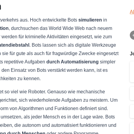
n
A
etverkehrs aus. Hoch entwickelte Bots
simulieren
in
tion
, durchsuchen das World Wide Web nach neuem
erden für kriminelle Aktivitäten eingesetzt, wie zum
tendiebstahl
. Bots lassen sich als digitale Werkzeuge
sie für gute als auch für fragwürdige Zwecke eingesetzt
J
s repetitive Aufgaben
durch Automatisierung
simpler
 den Einsatz von Bots verstärkt werden kann, ist es
chkeiten zu kennen.
t so viel wie Roboter. Genauso wie mechanische
erichtet, sich wiederholende Aufgaben zu meistern. Um
 Form von Algorithmen und Funktionen definiert sind.
 umsetzen, als jeder Mensch es in der Lage wäre. Bots
iben, die autonom und automatisiert funktionieren und
ng durch Menschen
oder andere Programme