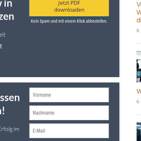
V
W
d
6.
W
6.