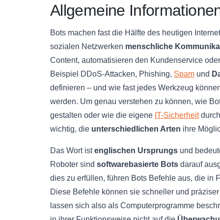
Allgemeine Informatione
Bots machen fast die Hälfte des heutigen Intern
sozialen Netzwerken
menschliche Kommunika
Content, automatisieren den Kundenservice oder w
Beispiel DDoS-Attacken, Phishing,
Spam
und
Da
definieren – und wie fast jedes Werkzeug können 
werden. Um genau verstehen zu können, wie Bot
gestalten oder wie die eigene
IT-Sicherheit
durch
wichtig, die
unterschiedlichen Arten
ihre Mögli
Das Wort ist
englischen Ursprungs
und bedeute
Roboter sind
softwarebasierte Bots
darauf ausg
dies zu erfüllen, führen Bots Befehle aus, die in
Diese Befehle können sie schneller und präziser
lassen sich also als Computerprogramme beschre
in ihrer Funktionsweise nicht auf die
Überwachu