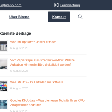
fo@biteno.com
Fernwartung
Kontakt
s
Über Biteno
Search
ktuellste Beiträge
Was ist PhpStorm? Unser Leitfaden.
6. August 2026
Vom Papierstapel zum smarten Workflow: Welche
Aufgaben können im Büro digitalisiert werden?
6. August 2026
Was ist Citrix – Ihr Leitfaden zur Software
6. August 2026
Googles KI-Update – Was die neuen Tools für Ihren KMU-
Alltag wirklich bedeuten
5. August 2026