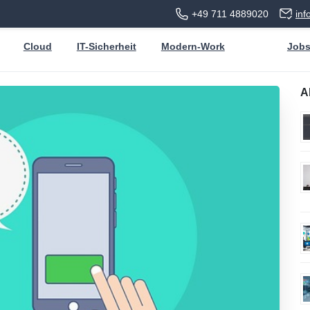
+49 711 4889020
in
Cloud
IT-Sicherheit
Modern-Work
Job
A