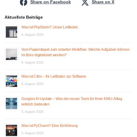
Share on Facebook
Share on X
Aktuellste Beiträge
Was ist PhpStorm? Unser Leitfaden.
6. August 2026
Vom Papierstapel zum smarten Workflow: Welche Aufgaben können
im Büro digitalisiert werden?
6. August 2026
Was ist Citrix – Ihr Leitfaden zur Software
6. August 2026
Googles KI-Update – Was die neuen Tools für Ihren KMU-Alltag
wirklich bedeuten
5. August 2026
Was ist PyCharm? Eine Einführung.
5. August 2026