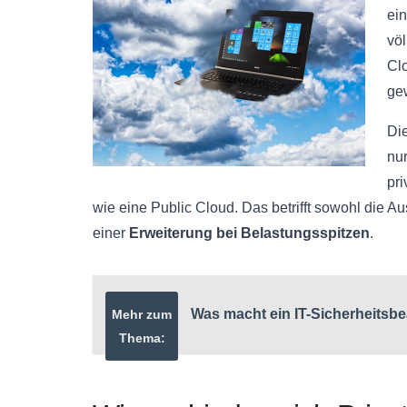
ein
völ
Cl
ge
Die
nur
pri
wie eine Public Cloud. Das betrifft sowohl die A
einer
Erweiterung bei Belastungsspitzen
.
Was macht ein IT-Sicherheitsbe
Mehr zum
Thema: