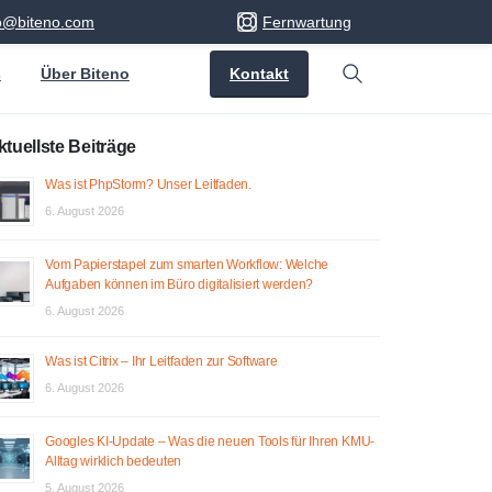
fo@biteno.com
Fernwartung
Kontakt
s
Über Biteno
Search
ktuellste Beiträge
Was ist PhpStorm? Unser Leitfaden.
6. August 2026
Vom Papierstapel zum smarten Workflow: Welche
Aufgaben können im Büro digitalisiert werden?
6. August 2026
Was ist Citrix – Ihr Leitfaden zur Software
6. August 2026
Googles KI-Update – Was die neuen Tools für Ihren KMU-
Alltag wirklich bedeuten
5. August 2026