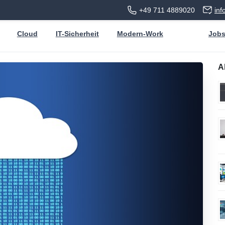
+49 711 4889020
in
Cloud
IT-Sicherheit
Modern-Work
Job
A