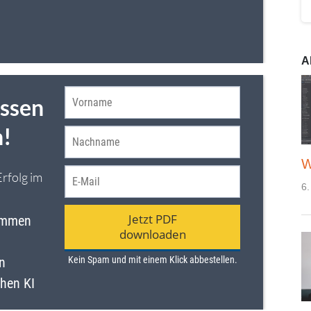
A
W
6.