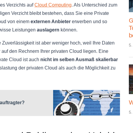
es Verzichts auf
Cloud Computing
. Als Unterschied zum
ligen Verzicht bleibt bestehen, dass Sie eine Private
G
oud von einem
externen Anbieter
erwerben und so
T
wisse Leistungen
auslagern
können.
b
 Zuverlässigkeit ist aber weniger hoch, weil Ihre Daten
5.
 auf den Rechnern Ihrer privaten Cloud liegen. Eine
vate Cloud ist auch
nicht im selben Ausmaß skalierbar
uslastung der privaten Cloud als auch die Möglichkeit zu
W
auftragter?
5.