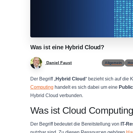
Was
ist
eine
Hybrid
Cloud?
Daniel Faust
Allgemein
Ho
Der Begriff „
Hybrid Cloud
“ bezieht sich auf die
Computing
handelt es sich dabei um eine
Publi
Hybrid Cloud verbunden.
Was ist Cloud Computin
Der Begriff bedeutet die Bereitstellung von
IT-R
nutzbar sind. Zu diesen Ressourcen gehören
Ha