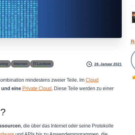
R
sting
Internet
IT-Lexikon
28. Januar 2021
 Kombination mindestens zweier Teile. Im
Cloud
c und eine
Private Cloud
. Diese Teile werden zu einer
g?
essourcen
, die über das Internet oder seine Protokolle
rdware
und APIs bis zu Anwenderprogrammen, die