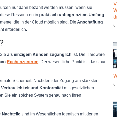
V
sourcen nur dann bezahlt werden müssen, wenn sie
W
 diese Ressourcen in
praktisch unbegrenztem Umfang
d
mente, die in der Cloud möglich sind. Die
Anschaffung
6.
ht erforderlich.
?
 Sie
als einzigem Kunden zugänglich
ist. Die Hardware
nen
Rechenzentrum
. Der wesentliche Punkt ist, dass nur
W
aximale Sicherheit. Nachdem der Zugang am stärksten
6.
e
Vertraulichkeit und Konformität
mit gesetzlichen
 Sie ein solches System genau nach Ihren
e
Nachteile
sind im Wesentlichen identisch mit denen